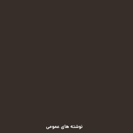
ایمیل:
malekian.72m@gmail.com
پیامرسان ایتا:
(کلیک کنید)
پیامرسان بله:
(کلیک کنید)
روبیکا:
(کلیک کنید)
نوشته های عمومی