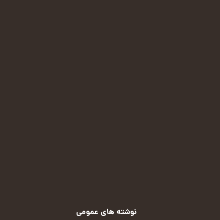
ایمیل:
malekian.72m@gmail.com
پیامرسان ایتا:
(کلیک کنید)
پیامرسان بله:
(کلیک کنید)
روبیکا:
(کلیک کنید)
نوشته های عمومی