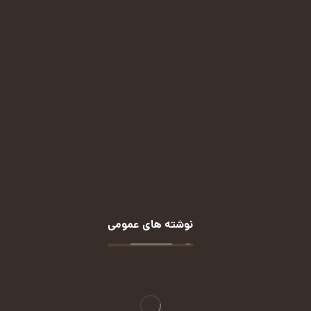
پیامرسان ایتا:
(کلیک کنید)
پیامرسان بله:
(کلیک کنید)
روبیکا:
(کلیک کنید)
نوشته های عمومی