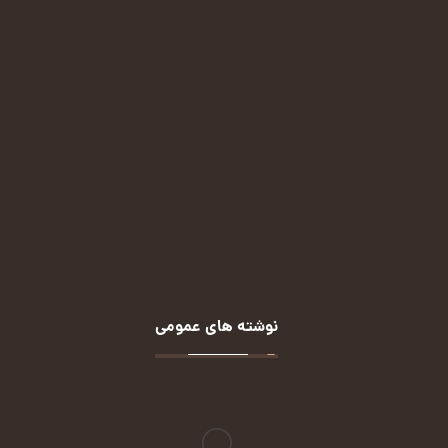
پیامرسان ایتا:
(کلیک کنید)
پیامرسان بله:
(کلیک کنید)
روبیکا:
(کلیک کنید)
نوشته های عمومی