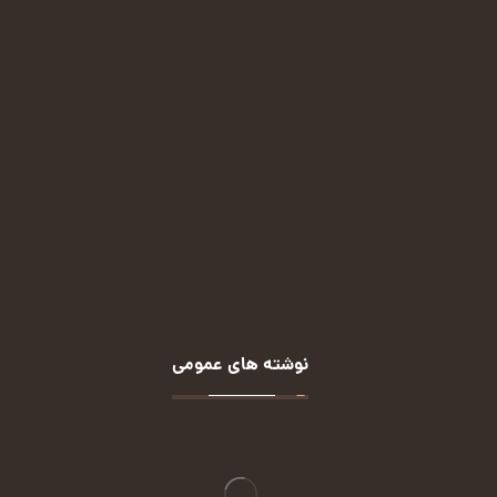
پیامرسان ایتا:
(کلیک کنید)
پیامرسان بله:
(کلیک کنید)
روبیکا:
(کلیک کنید)
نوشته های عمومی