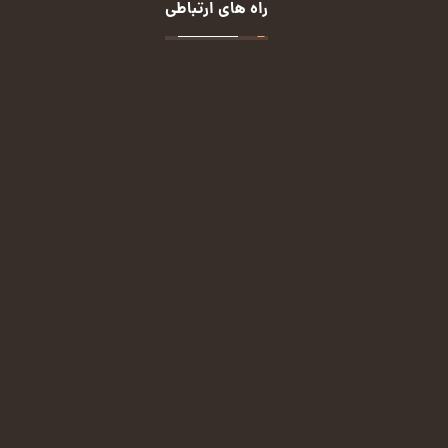
راه های ارتباطی
تماس:
09124113432
ایمیل:
malekian.72m@gmail.com
پیامرسان ایتا:
(کلیک کنید)
پیامرسان بله:
(کلیک کنید)