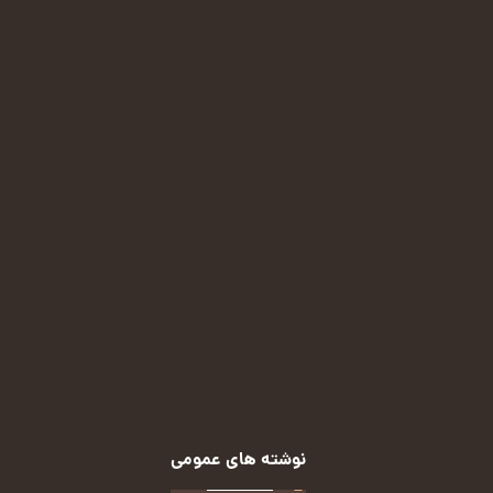
ایمیل:
malekian.72m@gmail.com
پیامرسان ایتا:
(کلیک کنید)
پیامرسان بله:
(کلیک کنید)
روبیکا:
(کلیک کنید)
نوشته های عمومی